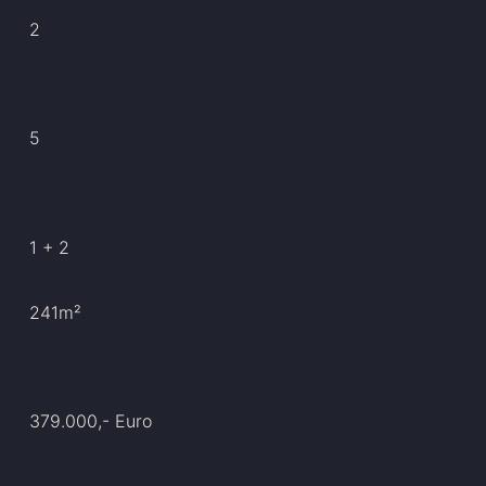
2
5
1 + 2
241m²
379.000,- Euro