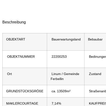
Beschreibung
OBJEKTART
Bauerwartungsland
Bebaubar
OBJEKTNUMMER
22200253
Bedinunge
Ort
Linum / Gemeinde
Zustand
Ferbellin
GRUNDSTÜCKSGRÖßE
ca. 13509m²
Straßenan
MAKLERCOURTAGE
7,14%
KAUFPREI